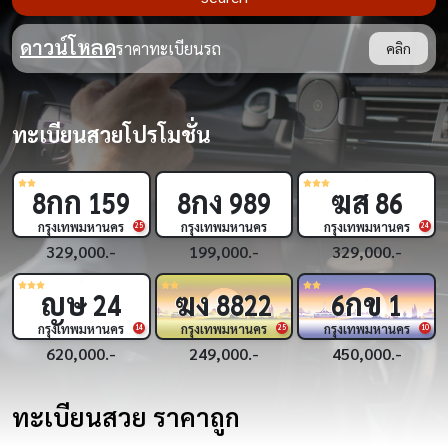
ดาวน์โหลด
ราคาทะเบียนรถ
คลิก
ทะเบียนสวยโปรโมชั่น
กก
กง
ฆส
8
159
8
989
86
กรุงเทพมหานคร
กรุงเทพมหานคร
กรุงเทพมหานคร
9
25
24
329,000.-
199,000.-
329,000.-
ญษ
ฆง
กข
24
8822
6
1
กรุงเทพมหานคร
กรุงเทพมหานคร
กรุงเทพมหานคร
8
14
25
10
620,000.-
249,000.-
450,000.-
ทะเบียนสวย ราคาถูก