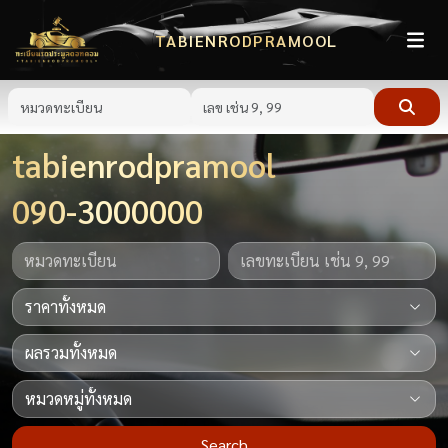
TABIENRODPRAMOOL
tabienrodpramool
090-3000000
Search