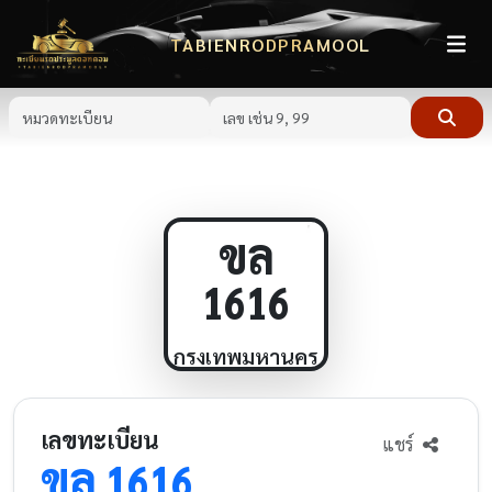
TABIENRODPRAMOOL
ขล
1616
กรุงเทพมหานคร
เลขทะเบียน
แชร์
ขล
1616