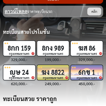
ดาวน์โหลด
ราคาทะเบียนรถ
คลิก
ทะเบียนสวยโปรโมชั่น
กก
กง
ฆส
8
159
8
989
86
กรุงเทพมหานคร
กรุงเทพมหานคร
กรุงเทพมหานคร
9
25
24
329,000.-
199,000.-
329,000.-
ญษ
ฆง
กข
24
8822
6
1
กรุงเทพมหานคร
กรุงเทพมหานคร
กรุงเทพมหานคร
8
14
25
10
620,000.-
249,000.-
450,000.-
ทะเบียนสวย ราคาถูก