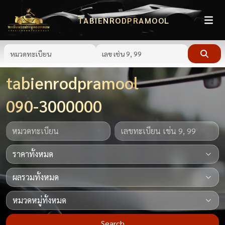
TABIENRODPRAMOOL
tabienrodpramool
090-3000000
Search