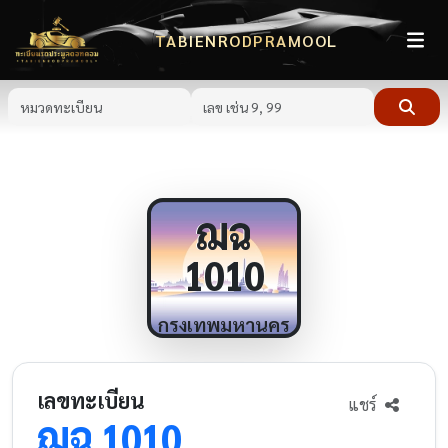
TABIENRODPRAMOOL
ฌฉ
1010
กรุงเทพมหานคร
เลขทะเบียน
แชร์
ฌฉ
1010