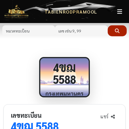
TABIENRODPRAMOOL
ขฌ
4
5588
กรุงเทพมหานคร
เลขทะเบียน
แชร์
ขฌ
4
5588