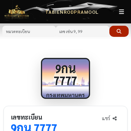
TABIENRODPRAMOOL
กน
9
7777
กรุงเทพมหานคร
เลขทะเบียน
แชร์
กน
9
7777