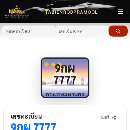
TABIENRODPRAMOOL
กผ
9
7777
กรุงเทพมหานคร
เลขทะเบียน
แชร์
กผ
9
7777