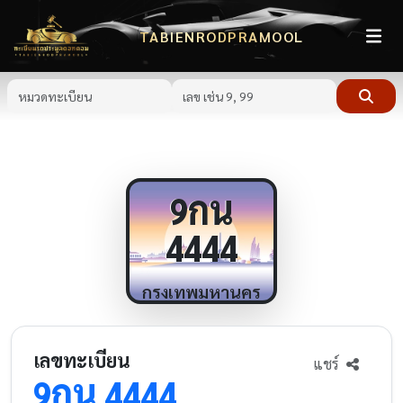
TABIENRODPRAMOOL
กน
9
4444
กรุงเทพมหานคร
เลขทะเบียน
แชร์
กน
9
4444