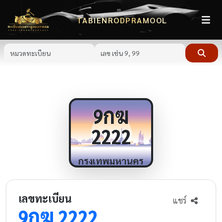
TABIENRODPRAMOOL
กฆ
9
2222
กรุงเทพมหานคร
เลขทะเบียน
แชร์
กฆ
9
2222