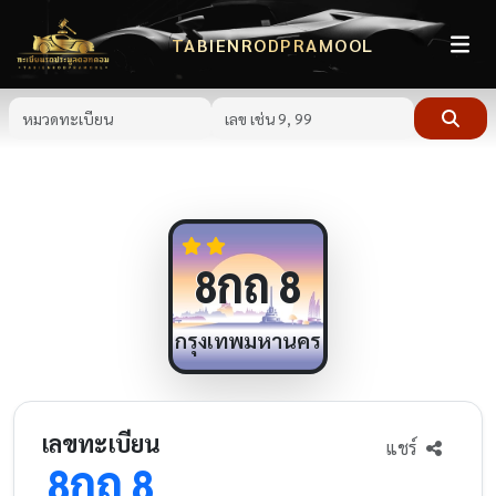
TABIENRODPRAMOOL
กถ
8
8
กรุงเทพมหานคร
เลขทะเบียน
แชร์
กถ
8
8