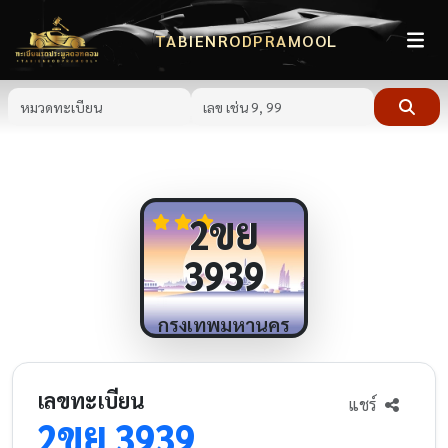
TABIENRODPRAMOOL
ขย
2
3939
กรุงเทพมหานคร
เลขทะเบียน
แชร์
ขย
2
3939