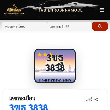
TABIENRODPRAMOOL
ขฐ
3
3838
กรุงเทพมหานคร
เลขทะเบียน
แชร์
ขฐ
3
3838