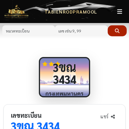
TABIENRODPRAMOOL
ขณ
3
3434
กรุงเทพมหานคร
เลขทะเบียน
แชร์
ขณ
3
3434