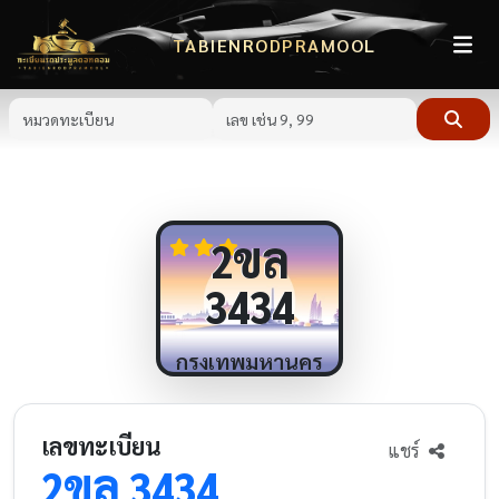
TABIENRODPRAMOOL
ขล
2
3434
กรุงเทพมหานคร
เลขทะเบียน
แชร์
ขล
2
3434