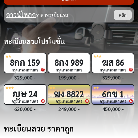
ดาวน์โหลด
ราคาทะเบียนรถ
คลิก
ทะเบียนสวยโปรโมชั่น
ฆส
กพ
กฌ
86
3
33
9
444
กรุงเทพมหานคร
กรุงเทพมหานคร
กรุงเทพมหานคร
24
18
329,000.-
450,000.-
269,000.-
กข
กฎ
ขย
6
1
5
5555
2
555
กรุงเทพมหานคร
กรุงเทพมหานคร
กรุงเทพมหานคร
5
10
450,000.-
1,690,000.-
319,000.-
ทะเบียนสวย ราคาถูก