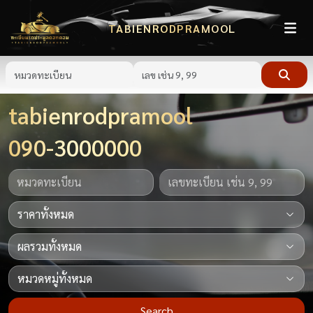
TABIENRODPRAMOOL
tabienrodpramool
090-3000000
Search