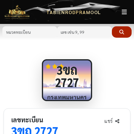
TABIENRODPRAMOOL
ขถ
3
2727
กรุงเทพมหานคร
เลขทะเบียน
แชร์
ขถ
3
2727