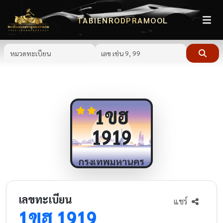
TABIENRODPRAMOOL
ขฮ
1
1919
กรุงเทพมหานคร
เลขทะเบียน
แชร์
ขฮ
1
1919