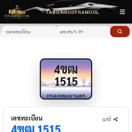
TABIENRODPRAMOOL
ขฒ
4
1515
กรุงเทพมหานคร
เลขทะเบียน
แชร์
ขฒ
4
1515