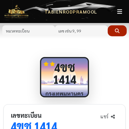
TABIENRODPRAMOOL
ขช
4
1414
กรุงเทพมหานคร
เลขทะเบียน
แชร์
ขช
4
1414