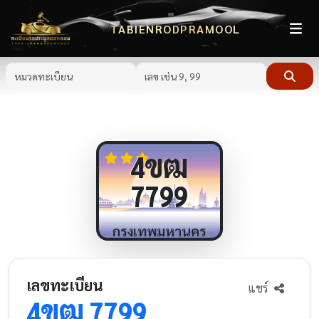
TABIENRODPRAMOOL
ขฒ
4
7799
กรุงเทพมหานคร
เลขทะเบียน
แชร์
ขฒ
4
7799