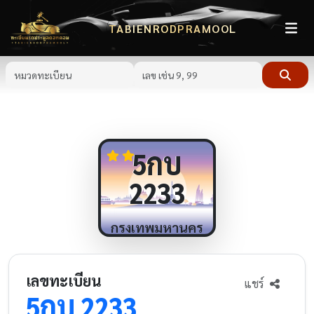
TABIENRODPRAMOOL
กบ
5
2233
กรุงเทพมหานคร
เลขทะเบียน
แชร์
กบ
5
2233