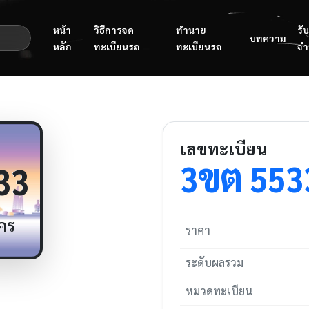
หน้า
วิธีการจด
ทำนาย
รับ
บทความ
หลัก
ทะเบียนรถ
ทะเบียนรถ
จำ
เลขทะเบียน
ขต
3
553
33
คร
ราคา
ระดับผลรวม
หมวดทะเบียน