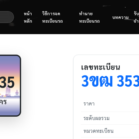
หน้า
วิธีการจด
ทำนาย
รับ
บทความ
หลัก
ทะเบียนรถ
ทะเบียนรถ
จำ
เลขทะเบียน
ขฒ
3
35
35
คร
ราคา
ระดับผลรวม
หมวดทะเบียน