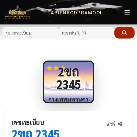
TABIENRODPRAMOOL
ขถ
2
2345
กรุงเทพมหานคร
เลขทะเบียน
แชร์
ขถ
2
2345