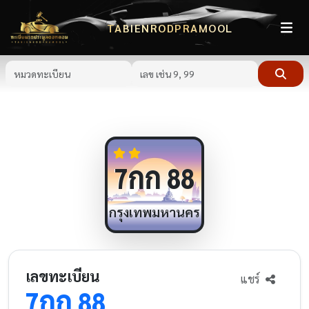
TABIENRODPRAMOOL
กก
7
88
กรุงเทพมหานคร
เลขทะเบียน
แชร์
กก
7
88