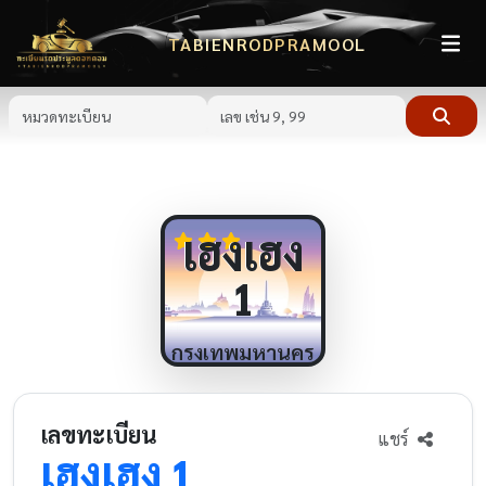
TABIENRODPRAMOOL
เฮงเฮง
1
กรุงเทพมหานคร
เลขทะเบียน
แชร์
เฮงเฮง
1