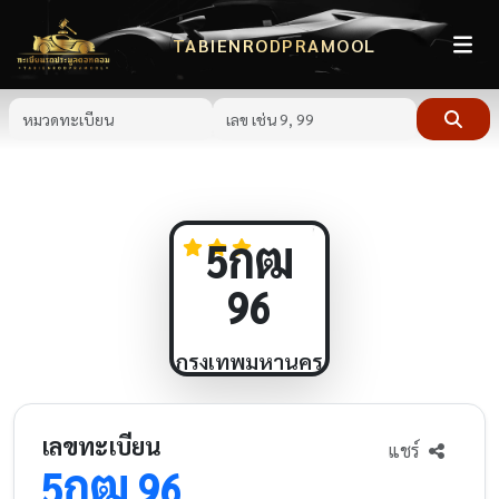
TABIENRODPRAMOOL
กฒ
5
96
กรุงเทพมหานคร
เลขทะเบียน
แชร์
กฒ
5
96