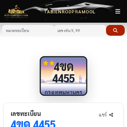
TABIENRODPRAMOOL
ขด
4
4455
กรุงเทพมหานคร
เลขทะเบียน
แชร์
ขด
4
4455