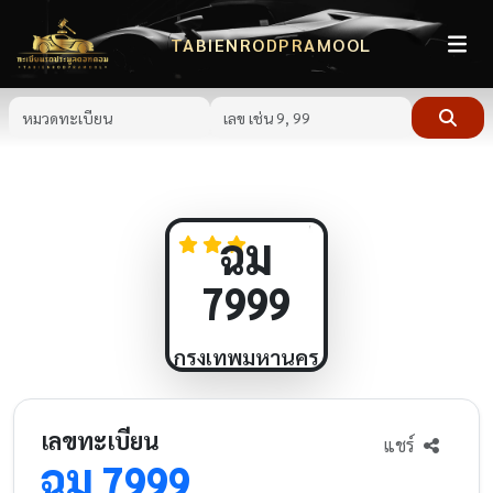
TABIENRODPRAMOOL
ฉม
7999
กรุงเทพมหานคร
เลขทะเบียน
แชร์
ฉม
7999