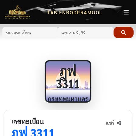
TABIENRODPRAMOOL
ฎฟ
3311
กรุงเทพมหานคร
เลขทะเบียน
แชร์
ฎฟ
3311