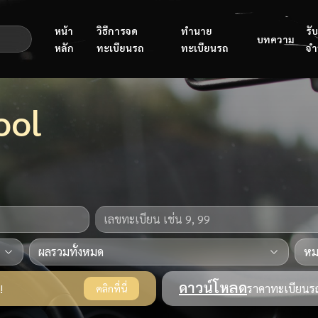
หน้า
วิธีการจด
ทำนาย
รับ
บทความ
หลัก
ทะเบียนรถ
ทะเบียนรถ
จำ
ool
ดาวน์โหลด
!
ราคาทะเบียนรถ
คลิกที่นี่