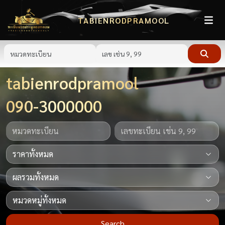
TABIENRODPRAMOOL
tabienrodpramool
090-3000000
Search