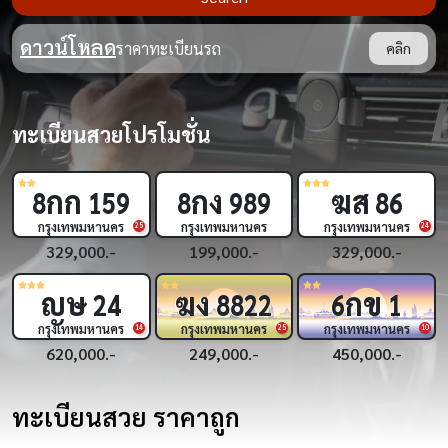
ดาวน์โหลด
ราคาทะเบียนรถ
คลิก
ทะเบียนสวยโปรโมชั่น
กก
กง
ฆส
8
159
8
989
86
กรุงเทพมหานคร
กรุงเทพมหานคร
กรุงเทพมหานคร
9
25
24
329,000.-
199,000.-
329,000.-
ญษ
ฆง
กข
24
8822
6
1
กรุงเทพมหานคร
กรุงเทพมหานคร
กรุงเทพมหานคร
8
14
25
10
620,000.-
249,000.-
450,000.-
ทะเบียนสวย ราคาถูก