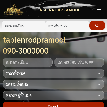
TABIENRODPRAMOOL
tabienrodpramool
090-3000000
Search