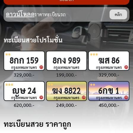
ดาวน์โหลด
ราคาทะเบียนรถ
คลิก
ทะเบียนสวยโปรโมชั่น
กก
กง
ฆส
8
159
8
989
86
กรุงเทพมหานคร
กรุงเทพมหานคร
กรุงเทพมหานคร
9
25
24
329,000.-
199,000.-
329,000.-
ญษ
ฆง
กข
24
8822
6
1
กรุงเทพมหานคร
กรุงเทพมหานคร
กรุงเทพมหานคร
8
14
25
10
620,000.-
249,000.-
450,000.-
ทะเบียนสวย ราคาถูก