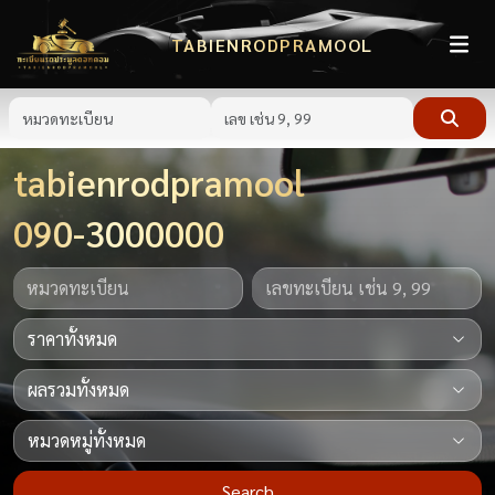
TABIENRODPRAMOOL
tabienrodpramool
090-3000000
Search