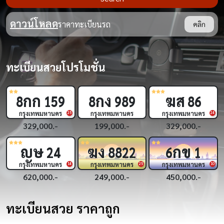
ดาวน์โหลด
ราคาทะเบียนรถ
คลิก
ทะเบียนสวยโปรโมชั่น
ฆส
กพ
กฌ
86
3
33
9
444
กรุงเทพมหานคร
กรุงเทพมหานคร
กรุงเทพมหานคร
24
18
329,000.-
450,000.-
269,000.-
กข
กฎ
ขย
6
1
5
5555
2
555
กรุงเทพมหานคร
กรุงเทพมหานคร
กรุงเทพมหานคร
5
10
450,000.-
1,690,000.-
319,000.-
ทะเบียนสวย ราคาถูก